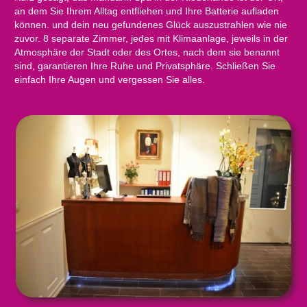
an dem Sie Ihrem Alltag entfliehen und Ihre Batterie aufladen
können. und dein neu gefundenes Glück auszustrahlen wie nie
zuvor. 8 separate Zimmer, jedes mit Klimaanlage, jeweils in der
Atmosphäre der Stadt oder des Ortes, nach dem sie benannt
sind, garantieren Ihre Ruhe und Privatsphäre. Schließen Sie
einfach Ihre Augen und vergessen Sie alles.